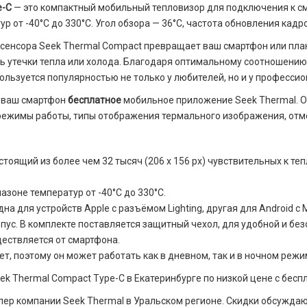
e-C
— это компактный мобильный тепловизор для подключения к с
р от -40°C до 330°C. Угол обзора — 36°C, частота обновления кадр
енсора Seek Thermal Compact превращает ваш смартфон или пла
ь утечки тепла или холода. Благодаря оптимальному соотношению
пользуется популярностью не только у любителей, но и у професс
а ваш смартфон
бесплатное
мобильное приложение Seek Thermal. Он
 режимы работы, типы отображения термального изображения, отм
оящий из более чем 32 тысяч (206 x 156 px) чувствительных к т
азоне температур от -40°C до 330°C.
на для устройств Apple с разъёмом Lighting, другая для Android с
с. В комплекте поставляется защитный чехол, для удобной и без
ществляется от смартфона.
т, поэтому он может работать как в дневном, так и в ночном режи
k Thermal Compact Type-C в Екатеринбурге по низкой цене с беспл
ер компании Seek Thermal в Уральском регионе. Скидки обсужд