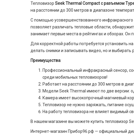
Тепловизор
Seek Thermal Compact с разъемом Typ
на расстоянии до 300 метров в диапазоне температу
С помощью усовершенствованного инфракрасного с
позволяет различать тепловые области, обнаружит
занимает первые места в рейтингах и обзорах. Он 
Для корректной работы потребуется установить н
делать снимки и записывать видео, но и выбирать
Преимущества
:
Профессиональный инфракрасный сенсор, сост
среди мобильных тепловизоров!
Работает на расстоянии до 300 метров в диап
Модели Seek Thermal имеют по две версии: од
Камера имеет высокопрочный магниевый корпу
Тепловизор не нужно заряжать, питание осу
На работу тепловизора не влияет видимый све
В нашем магазине вы можете купить тепловизор See
Интернет-магазин Прибор96.рф — официальный дил