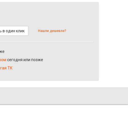
 в один клик
Нашли дешевле?
зже
ром
сегодня или позже
угая ТК