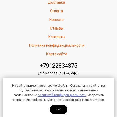
Доставка
Оплата
Новости
Отзывы
Контакты
Политика конфиденциальности
Карта сайта
+79122834375
ул. Чкалова, д. 124, оф. 5
pribor-96@mail.ru
На сайте применяются cookie-файлы. Оставаясь на сайте, вы
Режим работы: Ежедневно: 9.00 - 21.00 (без перерывов и
подтверждаете свое согласие на их использование и
выходных)
соглашаетесь с
политикой конфиденциальности
. Запретить
сохранение cookies вы можете в настройках своего браузера.
Создание сайта
—
ЛегионА
OK
© 2012-2026 Все права защищены