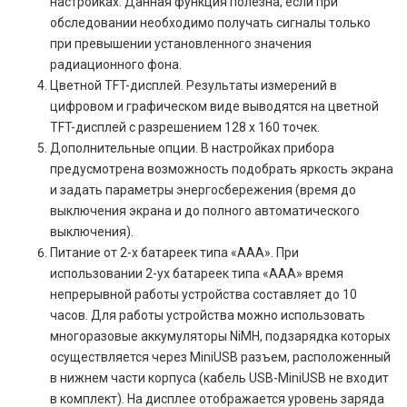
настройках. Данная функция полезна, если при
обследовании необходимо получать сигналы только
при превышении установленного значения
радиационного фона.
Цветной TFT-дисплей. Результаты измерений в
цифровом и графическом виде выводятся на цветной
TFT-дисплей с разрешением 128 x 160 точек.
Дополнительные опции. В настройках прибора
предусмотрена возможность подобрать яркость экрана
и задать параметры энергосбережения (время до
выключения экрана и до полного автоматического
выключения).
Питание от 2-х батареек типа «ААА». При
использовании 2-ух батареек типа «ААА» время
непрерывной работы устройства составляет до 10
часов. Для работы устройства можно использовать
многоразовые аккумуляторы NiMH, подзарядка которых
осуществляется через MiniUSB разъем, расположенный
в нижнем части корпуса (кабель USB-MiniUSB не входит
в комплект). На дисплее отображается уровень заряда